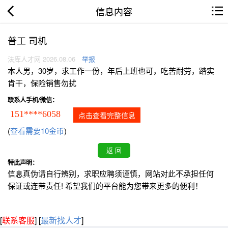
信息内容
普工 司机
法库人才网 2026.08.06
举报
本人男，30岁，求工作一份，年后上班也可，吃苦耐劳，踏实
肯干，保险销售勿扰
联系人手机/微信：
151****6058
点击查看完整信息
(
查看需要10金币
)
特此声明：
信息真伪请自行辨别，求职应聘须谨慎，网站对此不承担任何
保证或连带责任! 希望我们的平台能为您带来更多的便利！
[
联系客服
]
[
最新找人才
]